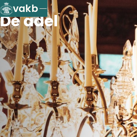
vakb
De adel