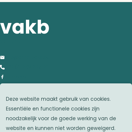
vakb
contact
info@anrb-vakb.be
+32 (0)2 642 25 20
Facebook
adres
Deze website maakt gebruik van cookies.
Franklin Rooseveltlaan 25
Essentiële en functionele cookies zijn
1050 Brussel
noodzakelijk voor de goede werking van de
Belgium
website en kunnen niet worden geweigerd.
zusterverenigingen