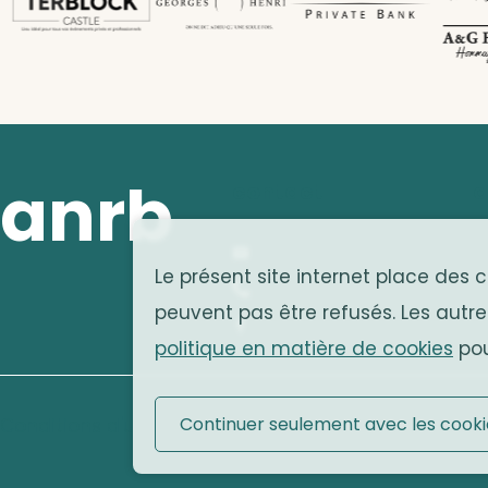
anrb
contact
a
A
info@anrb-vakb.be
Le présent site internet place des 
1
+32 (0)2 642 25 20
peuvent pas être refusés. Les autre
B
Facebook
politique en matière de cookies
pou
Continuer seulement avec les cooki
Conditions d'utilisation
|
Mentions légales
|
Cooki