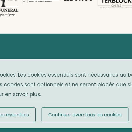
dresse
associations s
venue Franklin Roosevelt 25
Solidaritas
cookies. Les cookies essentiels sont nécessaires au
050 Bruxelles
Fonds Keingiaert
s cookies sont optionnels et ne seront placés que si
elgium
r en savoir plus.
es essentiels
Continuer avec tous les cookies
es