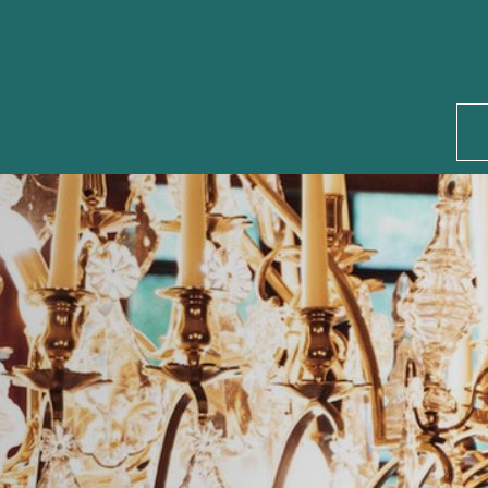
és
Événements
Services
Nous soutenir
D