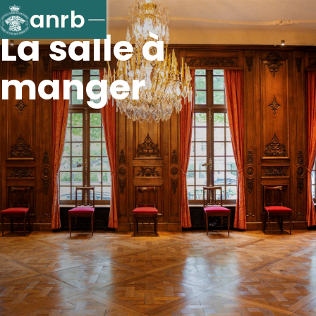
anrb
La salle à
manger