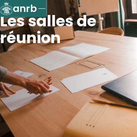
anrb
Les salles de
réunion