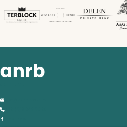
anrb
contact
info@anrb-vakb.be
+32 (0)2 642 25 20
Facebook
adresse