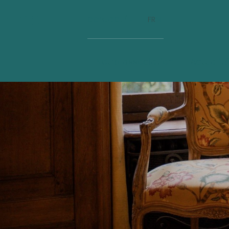
anrb
contact
FR
NL
Contact
Notre association
Actualit