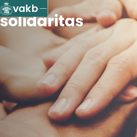
vakb
solidaritas