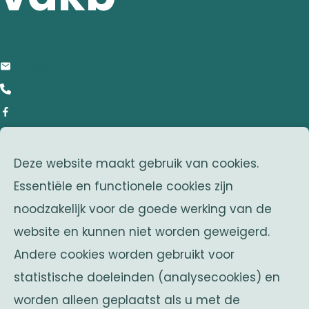
contact
info@anrb-vakb.be
+32 (0)2 642 25 20
Facebook
adres
Deze website maakt gebruik van cookies.
Franklin Rooseveltlaan 25
Essentiële en functionele cookies zijn
1050 Brussel
noodzakelijk voor de goede werking van de
Belgium
website en kunnen niet worden geweigerd.
zusterverenigingen
Andere cookies worden gebruikt voor
Solidaritas
statistische doeleinden (analysecookies) en
Fonds Keingiaert
worden alleen geplaatst als u met de