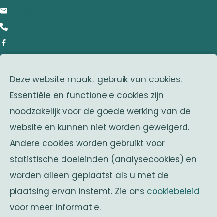
info@anrb-vakb.be
+32 (0)2 642 25 20
Facebook
adres
Deze website maakt gebruik van cookies.
Franklin Rooseveltlaan 25
Essentiële en functionele cookies zijn
1050 Brussel
noodzakelijk voor de goede werking van de
Belgium
website en kunnen niet worden geweigerd.
zusterverenigingen
Andere cookies worden gebruikt voor
Solidaritas
statistische doeleinden (analysecookies) en
Fonds Keingiaert
worden alleen geplaatst als u met de
belgische monarchie
plaatsing ervan instemt. Zie ons
cookiebeleid
voor meer informatie.
Officiële website