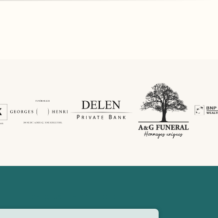
n
belgische monarchie