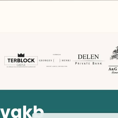
vakb
contact
a