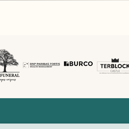
dres
zustervereniginge