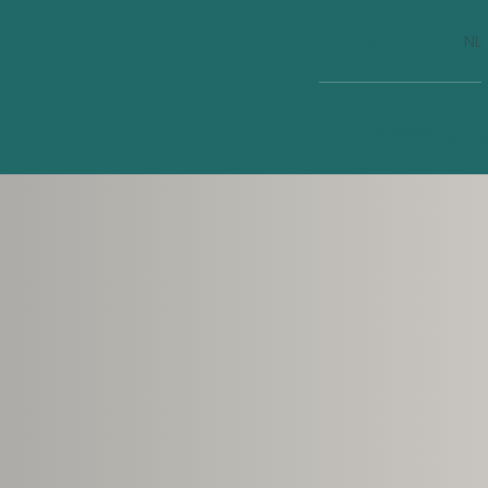
vakb
contact
FR
NL
Cookies
Onze verenigin