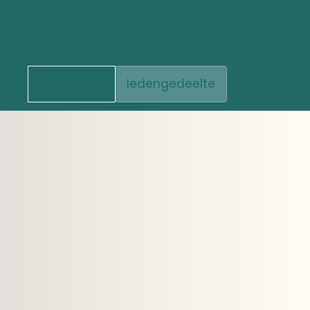
ons
Lid worden
ledengedeelte