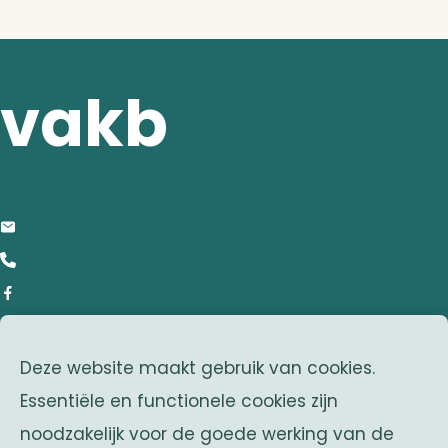
vakb
contact
info@anrb-vakb.be
+32 (0)2 642 25 20
Facebook
adres
Deze website maakt gebruik van cookies.
Franklin Rooseveltlaan 25
Essentiële en functionele cookies zijn
1050 Brussel
noodzakelijk voor de goede werking van de
Belgium