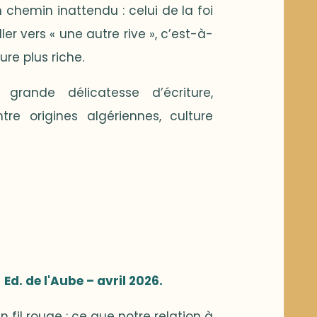
n chemin inattendu : celui de la foi
r vers « une autre rive », c’est-à-
ure plus riche.
rande délicatesse d’écriture,
re origines algériennes, culture
Ed. de l'Aube – avril 2026.
n fil rouge : ce que notre relation à