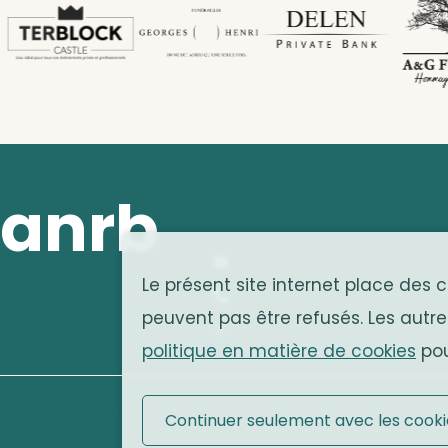
anrb
contact
a
A
info@anrb-vakb.be
Le présent site internet place des 
1
+32 (0)2 642 25 20
peuvent pas être refusés. Les autre
B
Facebook
politique en matière de cookies
pou
Continuer seulement avec les cooki
Conditions d'utilisation
|
Mentions légales
|
Cooki