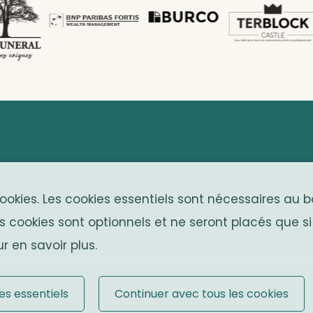
dresse
associations s
venue Franklin Roosevelt 25
Solidaritas
cookies. Les cookies essentiels sont nécessaires au
050 Bruxelles
Fonds Keingiaert
s cookies sont optionnels et ne seront placés que si
elgium
r en savoir plus.
es essentiels
Continuer avec tous les cookies
es