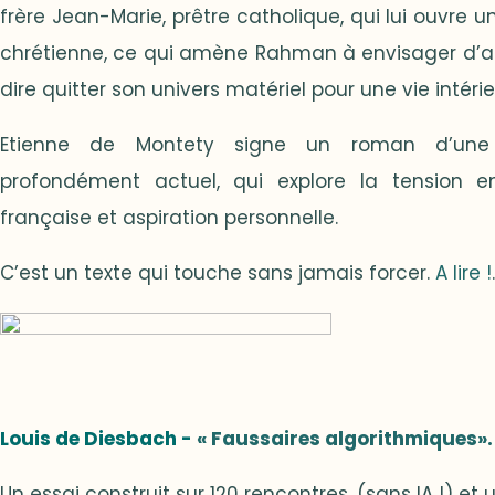
frère Jean-Marie, prêtre catholique, qui lui ouvre u
chrétienne, ce qui amène Rahman à envisager d’alle
dire quitter son univers matériel pour une vie intérie
Etienne de Montety signe un roman d’une g
profondément actuel, qui explore la tension ent
française et aspiration personnelle.
C’est un texte qui touche sans jamais forcer.
A lire !
.
Louis de Diesbach -
« Faussaires algorithmiques». 
Un essai construit sur 120 rencontres, (sans IA !) et u